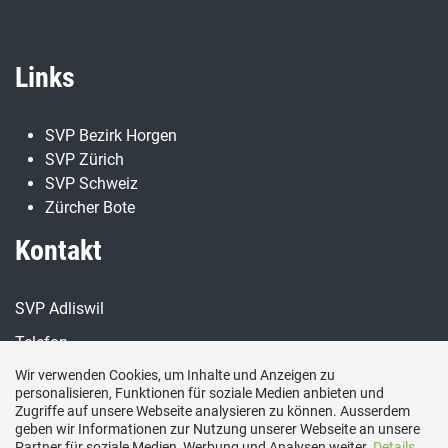
Links
SVP Bezirk Horgen
SVP Zürich
SVP Schweiz
Zürcher Bote
Kontakt
SVP Adliswil
Telefon
076 400 58 42
Wir verwenden Cookies, um Inhalte und Anzeigen zu
personalisieren, Funktionen für soziale Medien anbieten und
E-Mail
Zugriffe auf unsere Webseite analysieren zu können. Ausserdem
info@svp-adliswil.ch
geben wir Informationen zur Nutzung unserer Webseite an unsere
Partner für soziale Medien, Werbung und Analysen weiter.
Details