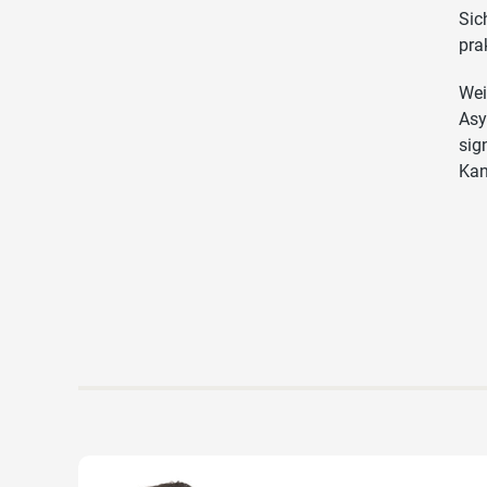
Sic
pra
Wei
Asy
sig
Kan