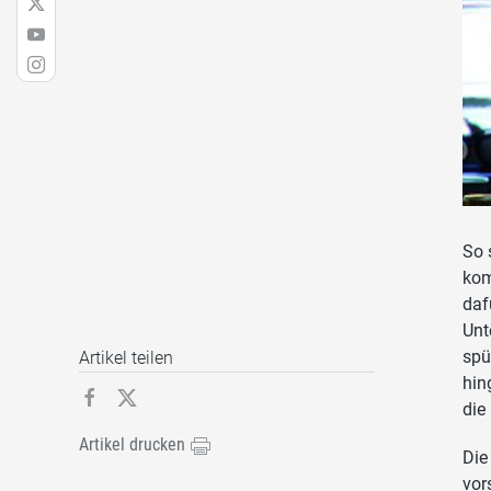
So 
kom
daf
Unt
spü
Artikel teilen
hin
die
Artikel drucken
Die
vor