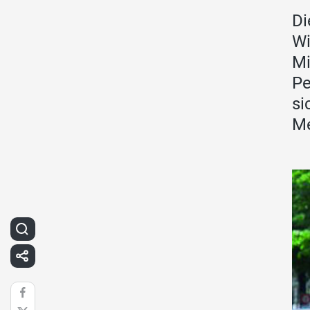
Di
Wi
Mi
Pe
si
Me